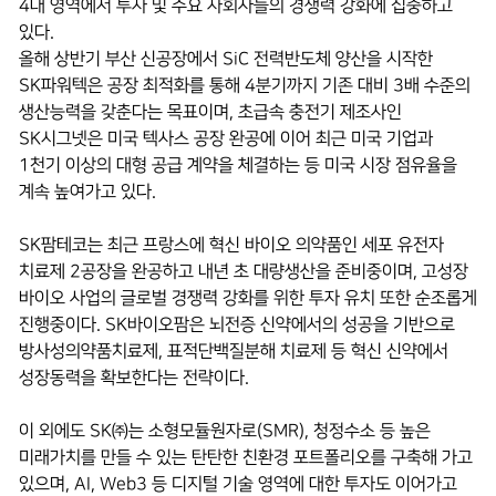
4대 영역에서 투자 및 주요 자회사들의 경쟁력 강화에 집중하고
있다.
올해 상반기 부산 신공장에서 SiC 전력반도체 양산을 시작한
SK파워텍은 공장 최적화를 통해 4분기까지 기존 대비 3배 수준의
생산능력을 갖춘다는 목표이며, 초급속 충전기 제조사인
SK시그넷은 미국 텍사스 공장 완공에 이어 최근 미국 기업과
1천기 이상의 대형 공급 계약을 체결하는 등 미국 시장 점유율을
계속 높여가고 있다.
SK팜테코는 최근 프랑스에 혁신 바이오 의약품인 세포 유전자
치료제 2공장을 완공하고 내년 초 대량생산을 준비중이며, 고성장
바이오 사업의 글로벌 경쟁력 강화를 위한 투자 유치 또한 순조롭게
진행중이다. SK바이오팜은 뇌전증 신약에서의 성공을 기반으로
방사성의약품치료제, 표적단백질분해 치료제 등 혁신 신약에서
성장동력을 확보한다는 전략이다.
이 외에도 SK㈜는 소형모듈원자로(SMR), 청정수소 등 높은
미래가치를 만들 수 있는 탄탄한 친환경 포트폴리오를 구축해 가고
있으며, AI, Web3 등 디지털 기술 영역에 대한 투자도 이어가고