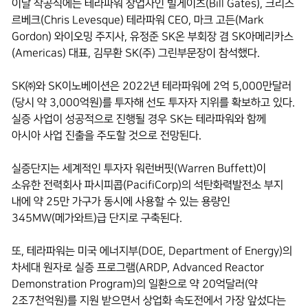
이날 착공식에는 테라파워 창업자인 빌게이츠(Bill Gates), 크리스
르베크(Chris Levesque) 테라파워 CEO, 마크 고든(Mark
Gordon) 와이오밍 주지사, 유정준 SK온 부회장 겸 SK아메리카스
(Americas) 대표, 김무환 SK(주) 그린부문장이 참석했다.
SK㈜와 SK이노베이션은 2022년 테라파워에 2억 5,000만달러
(당시 약 3,000억원)를 투자해 선도 투자자 지위를 확보하고 있다.
실증 사업이 성공적으로 진행될 경우 SK는 테라파워와 함께
아시아 사업 진출을 주도할 것으로 전망된다.
실증단지는 세계적인 투자자 워런버핏(Warren Buffett)이
소유한 전력회사 파시피콥(PacifiCorp)의 석탄화력발전소 부지
내에 약 25만 가구가 동시에 사용할 수 있는 용량인
345MW(메가와트)급 단지로 구축된다.
또, 테라파워는 미국 에너지부(DOE, Department of Energy)의
차세대 원자로 실증 프로그램(ARDP, Advanced Reactor
Demonstration Program)의 일환으로 약 20억달러(약
2조7천억원)를 지원 받으면서 상업화 속도전에서 가장 앞섰다는