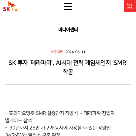
전체 메뉴 열기
Key
SK주식회사
Info.
미디어센터
보도자료
2024-06-11
SK 투자 ‘테라파워’, AI시대 전력 게임체인저 ‘SMR’
착공
- 美와이오밍주 SMR 실증단지 착공식… 테라파워 창업자
빌게이츠 참석
- ‘30년까지 25만 가구가 동시에 사용할 수 있는 용량인
345MW급 발전소 구축 예정