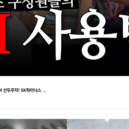
[What's in my AI?] 드디어 왔다 SK하이닉스, 우주에서 제일 핫한 HBM 선두주자! SK하이닉스 ...