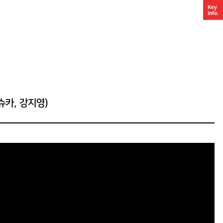
Key
Info.
슈카, 강지영)