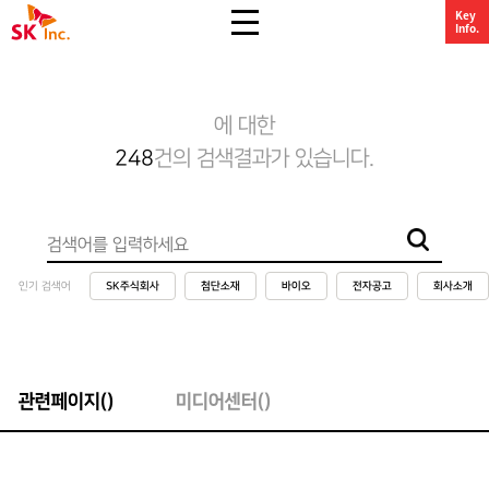
undefined
Key
SK주식회사
Info.
에 대한
248
건의 검색결과가 있습니다.
검색 하기
인기 검색어
SK주식회사
첨단소재
바이오
전자공고
회사소개
관련페이지(
)
미디어센터(
)
관련페이지(
)