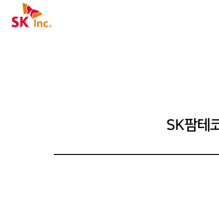
SK주식회사
디어센터
SK팜테